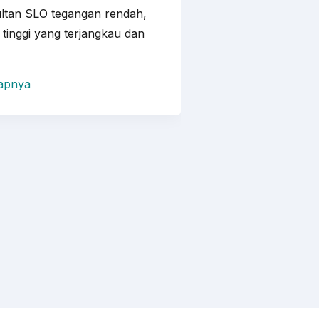
ltan SLO tegangan rendah,
Jasa pelatihan dan 
tinggi yang terjangkau dan
terjangkau, terper
pemerintah Indone
apnya
Selengkapnya