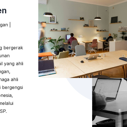
en
ngan |
g bergerak
gunan
l yang ahli
ungan,
naga ahli
 bergengsi
onesia,
melalui
SP.