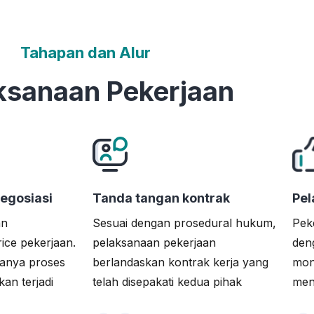
Tahapan dan Alur
ksanaan Pekerjaan
egosiasi
Tanda tangan kontrak
Pel
an
Sesuai dengan prosedural hukum,
Pek
ice pekerjaan.
pelaksanaan pekerjaan
den
danya proses
berlandaskan kontrak kerja yang
mon
an terjadi
telah disepakati kedua pihak
men