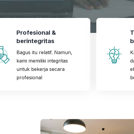
Profesional &
T
berintegritas
b
Bagus itu relatif. Namun,
K
kami memiliki integritas
d
untuk bekerja secara
e
profesional
b