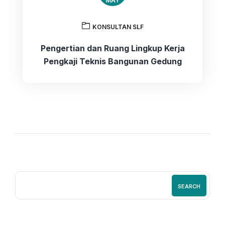
MAY
KONSULTAN SLF
Pengertian dan Ruang Lingkup Kerja
Pengkaji Teknis Bangunan Gedung
SEARCH