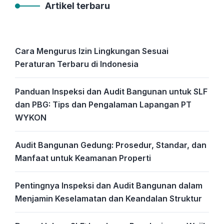
Artikel terbaru
Cara Mengurus Izin Lingkungan Sesuai
Peraturan Terbaru di Indonesia
Panduan Inspeksi dan Audit Bangunan untuk SLF
dan PBG: Tips dan Pengalaman Lapangan PT
WYKON
Audit Bangunan Gedung: Prosedur, Standar, dan
Manfaat untuk Keamanan Properti
Pentingnya Inspeksi dan Audit Bangunan dalam
Menjamin Keselamatan dan Keandalan Struktur