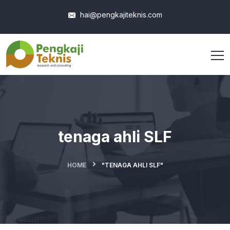
hai@pengkajiteknis.com
tenaga ahli SLF
HOME
"TENAGA AHLI SLF"