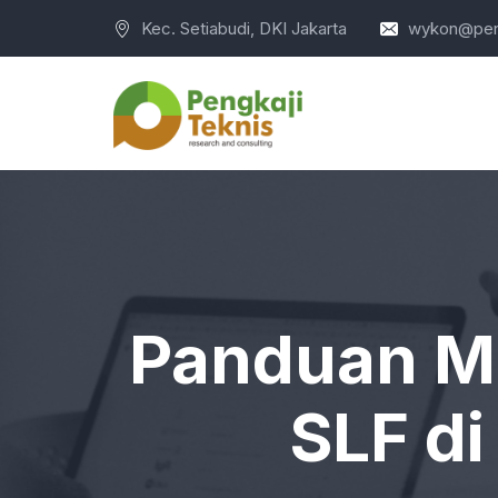
Kec. Setiabudi, DKI Jakarta
wykon@peng
Panduan Me
SLF d