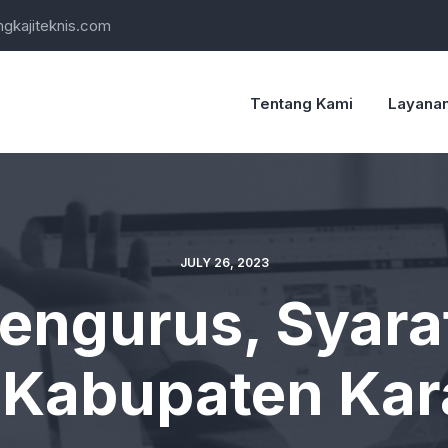
kajiteknis.com
Tentang Kami
Layana
JULY 26, 2023
ngurus, Syarat
i Kabupaten Ka