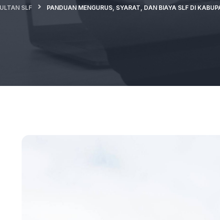
ULTAN SLF
PANDUAN MENGURUS, SYARAT, DAN BIAYA SLF DI KABU